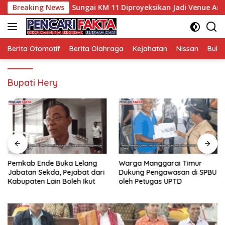
Langsung
 Potensi Wisata, Sungai KM 11 Diproyeksikan Jadi Venue Arung 
Breaking News
ke
konten
Berita Otomotif
Berita Olahraga
Kejahatan
Nissan
Bulut
Bupati Hery
Pemkab Ende Buka Lelang
Warga Manggarai Timur
Jabatan Sekda, Pejabat dari
Dukung Pengawasan di SPBU
Kabupaten Lain Boleh Ikut
oleh Petugas UPTD