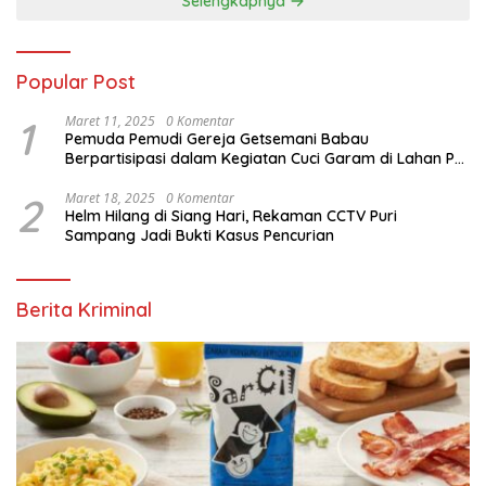
Selengkapnya
Popular Post
1
Maret 11, 2025
0 Komentar
Pemuda Pemudi Gereja Getsemani Babau
Berpartisipasi dalam Kegiatan Cuci Garam di Lahan PT.
TjakrawalaTimor Sentosa untuk Menyukseskan
Kegiatan Paskah
2
Maret 18, 2025
0 Komentar
Helm Hilang di Siang Hari, Rekaman CCTV Puri
Sampang Jadi Bukti Kasus Pencurian
Berita Kriminal