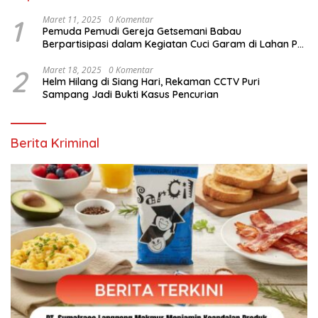
1
Maret 11, 2025
0 Komentar
Pemuda Pemudi Gereja Getsemani Babau
Berpartisipasi dalam Kegiatan Cuci Garam di Lahan PT.
TjakrawalaTimor Sentosa untuk Menyukseskan
Kegiatan Paskah
2
Maret 18, 2025
0 Komentar
Helm Hilang di Siang Hari, Rekaman CCTV Puri
Sampang Jadi Bukti Kasus Pencurian
Berita Kriminal