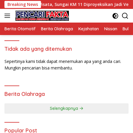
Langsung
 Tinjau Potensi Wisata, Sungai KM 11 Diproyeksikan Jadi Venue
Breaking News
ke
konten
Berita Otomotif
Berita Olahraga
Kejahatan
Nissan
Bulut
Tidak ada yang ditemukan
Sepertinya kami tidak dapat menemukan apa yang anda cari.
Mungkin pencarian bisa membantu.
Berita Olahraga
Selengkapnya
Popular Post