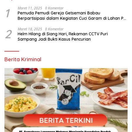
1
Maret 11, 2025
0 Komentar
Pemuda Pemudi Gereja Getsemani Babau
Berpartisipasi dalam Kegiatan Cuci Garam di Lahan PT.
TjakrawalaTimor Sentosa untuk Menyukseskan
Kegiatan Paskah
2
Maret 18, 2025
0 Komentar
Helm Hilang di Siang Hari, Rekaman CCTV Puri
Sampang Jadi Bukti Kasus Pencurian
Berita Kriminal