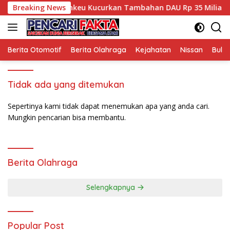
Langsung
PPPK Aman, Kemenkeu Kucurkan Tambahan DAU Rp 35 Miliar un
Breaking News
ke
konten
Berita Otomotif
Berita Olahraga
Kejahatan
Nissan
Bulut
Tidak ada yang ditemukan
Sepertinya kami tidak dapat menemukan apa yang anda cari.
Mungkin pencarian bisa membantu.
Berita Olahraga
Selengkapnya
Popular Post