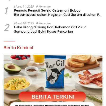
1
Maret 11, 2025
0 Komentar
Pemuda Pemudi Gereja Getsemani Babau
Berpartisipasi dalam Kegiatan Cuci Garam di Lahan PT.
TjakrawalaTimor Sentosa untuk Menyukseskan
Kegiatan Paskah
2
Maret 18, 2025
0 Komentar
Helm Hilang di Siang Hari, Rekaman CCTV Puri
Sampang Jadi Bukti Kasus Pencurian
Berita Kriminal