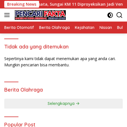
Langsung
Tinjau Potensi Wisata, Sungai KM 11 Diproyeksikan Jadi Venue 
Breaking News
ke
konten
Berita Otomotif
Berita Olahraga
Kejahatan
Nissan
Bulut
Tidak ada yang ditemukan
Sepertinya kami tidak dapat menemukan apa yang anda cari.
Mungkin pencarian bisa membantu.
Berita Olahraga
Selengkapnya
Popular Post