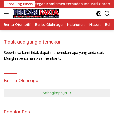
Langsung
geng Makmur Pertegas Komitmen terhadap Industri Garam Nas
Breaking News
ke
konten
Berita Otomotif
Berita Olahraga
Kejahatan
Nissan
Bulut
Tidak ada yang ditemukan
Sepertinya kami tidak dapat menemukan apa yang anda cari.
Mungkin pencarian bisa membantu.
Berita Olahraga
Selengkapnya
Popular Post