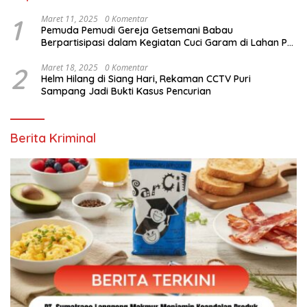
1
Maret 11, 2025
0 Komentar
Pemuda Pemudi Gereja Getsemani Babau
Berpartisipasi dalam Kegiatan Cuci Garam di Lahan PT.
TjakrawalaTimor Sentosa untuk Menyukseskan
Kegiatan Paskah
2
Maret 18, 2025
0 Komentar
Helm Hilang di Siang Hari, Rekaman CCTV Puri
Sampang Jadi Bukti Kasus Pencurian
Berita Kriminal