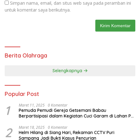
Simpan nama, email, dan situs web saya pada peramban ini
untuk komentar saya berikutnya.
Berita Olahraga
Selengkapnya
Popular Post
1
Maret 11, 2025
0 Komentar
Pemuda Pemudi Gereja Getsemani Babau
Berpartisipasi dalam Kegiatan Cuci Garam di Lahan PT.
TjakrawalaTimor Sentosa untuk Menyukseskan
Kegiatan Paskah
2
Maret 18, 2025
0 Komentar
Helm Hilang di Siang Hari, Rekaman CCTV Puri
Sampang Jadi Bukti Kasus Pencurian