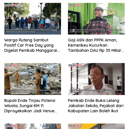
Warga Ruteng Sambut
Gaji ASN dan PPPK Aman,
Positif Car Free Day yang
Kemenkeu Kucurkan
Digelat Pemkab Manggarai
Tambahan DAU Rp 35 Miliar
Gelar Setiap Akhir Pekan
untuk Rote Ndao
Bupati Ende Tinjau Potensi
Pemkab Ende Buka Lelang
Wisata, Sungai KM 11
Jabatan Sekda, Pejabat dari
Diproyeksikan Jadi Venue
Kabupaten Lain Boleh Ikut
Arung Jeram PON 2028