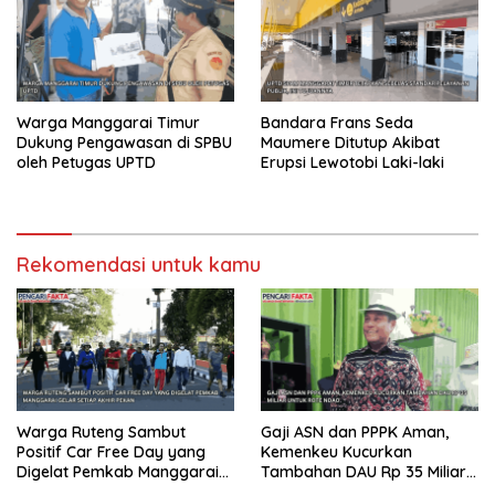
Warga Manggarai Timur
Bandara Frans Seda
Dukung Pengawasan di SPBU
Maumere Ditutup Akibat
oleh Petugas UPTD
Erupsi Lewotobi Laki-laki
Rekomendasi untuk kamu
Warga Ruteng Sambut
Gaji ASN dan PPPK Aman,
Positif Car Free Day yang
Kemenkeu Kucurkan
Digelat Pemkab Manggarai
Tambahan DAU Rp 35 Miliar
Gelar Setiap Akhir Pekan
untuk Rote Ndao