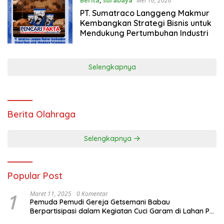
Mei 16, 2026
PT. Sumatraco Langgeng Makmur
Kembangkan Strategi Bisnis untuk
Mendukung Pertumbuhan Industri
Selengkapnya
Berita Olahraga
Selengkapnya
Popular Post
1
Maret 11, 2025
0 Komentar
Pemuda Pemudi Gereja Getsemani Babau
Berpartisipasi dalam Kegiatan Cuci Garam di Lahan PT.
TjakrawalaTimor Sentosa untuk Menyukseskan