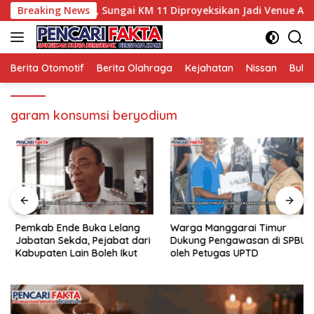
Langsung
Potensi Wisata, Sungai KM 11 Diproyeksikan Jadi Venue Arung J
Breaking News
ke
konten
Berita Otomotif
Berita Olahraga
Kejahatan
Nissan
Bulut
garam konsumsi beryodium
Pemkab Ende Buka Lelang
Warga Manggarai Timur
Jabatan Sekda, Pejabat dari
Dukung Pengawasan di SPBU
Kabupaten Lain Boleh Ikut
oleh Petugas UPTD