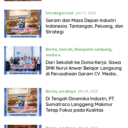
California, Amerika Serikat
Uncategorized
Juni 11, 2026
Garam dan Masa Depan Industri
Indonesia: Tantangan, Peluang, dan
Strategi
Berita
,
daerah
,
kbaupaten sampang
,
madura
Juni 10, 2026
Dari Sekolah ke Dunia Kerja: Siswa
SMK Nurul Anwar Belajar Langsung
di Perusahaan Garam CV. Media
Utama Group
Berita
,
surabaya
Mei 30, 2026
Di Tengah Dinamika Industri, PT.
Sumatraco Langgeng Makmur
Tetap Fokus pada Kualitas
Berita
,
surabaya