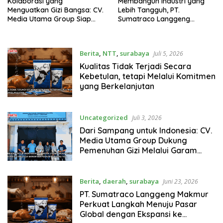
Kolaborasi yang
Membangun Industri yang
Menguatkan Gizi Bangsa: CV.
Lebih Tangguh, PT.
Media Utama Group Siap
Sumatraco Langgeng
Perluas Distribusi Garam ke
Makmur Tingkatkan Standar
Jaringan Dapur MBG
Produksi
Berita
,
NTT
,
surabaya
Juli 5, 2026
Kualitas Tidak Terjadi Secara
Kebetulan, tetapi Melalui Komitmen
yang Berkelanjutan
Uncategorized
Juli 3, 2026
Dari Sampang untuk Indonesia: CV.
Media Utama Group Dukung
Pemenuhan Gizi Melalui Garam
Beryodium Berkualitas
Berita
,
daerah
,
surabaya
Juni 23, 2026
PT. Sumatraco Langgeng Makmur
Perkuat Langkah Menuju Pasar
Global dengan Ekspansi ke