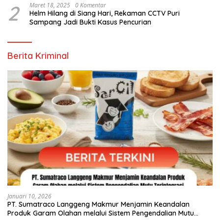
Kegiatan Paskah
2
Maret 18, 2025
0 Komentar
Helm Hilang di Siang Hari, Rekaman CCTV Puri
Sampang Jadi Bukti Kasus Pencurian
Berita Kriminal
Januari 10, 2026
PT. Sumatraco Langgeng Makmur Menjamin Keandalan
Produk Garam Olahan melalui Sistem Pengendalian Mutu