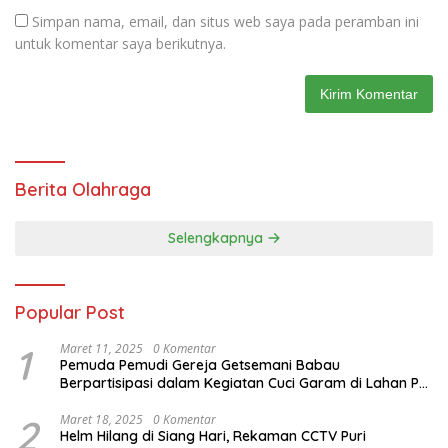
Simpan nama, email, dan situs web saya pada peramban ini
untuk komentar saya berikutnya.
Berita Olahraga
Selengkapnya
Popular Post
1
Maret 11, 2025
0 Komentar
Pemuda Pemudi Gereja Getsemani Babau
Berpartisipasi dalam Kegiatan Cuci Garam di Lahan PT.
TjakrawalaTimor Sentosa untuk Menyukseskan
Kegiatan Paskah
2
Maret 18, 2025
0 Komentar
Helm Hilang di Siang Hari, Rekaman CCTV Puri