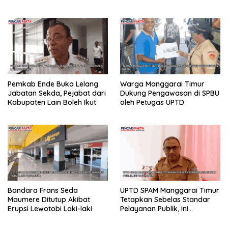
untuk Rote Ndao
Arung Jeram PON 2028
Pemkab Ende Buka Lelang
Warga Manggarai Timur
Jabatan Sekda, Pejabat dari
Dukung Pengawasan di SPBU
Kabupaten Lain Boleh Ikut
oleh Petugas UPTD
Bandara Frans Seda
UPTD SPAM Manggarai Timur
Maumere Ditutup Akibat
Tetapkan Sebelas Standar
Erupsi Lewotobi Laki-laki
Pelayanan Publik, Ini
Tujuannya