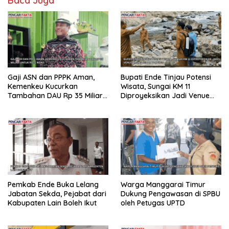
Baca Juga
Gaji ASN dan PPPK Aman,
Bupati Ende Tinjau Potensi
Kemenkeu Kucurkan
Wisata, Sungai KM 11
Tambahan DAU Rp 35 Miliar
Diproyeksikan Jadi Venue
untuk Rote Ndao
Arung Jeram PON 2028
Pemkab Ende Buka Lelang
Warga Manggarai Timur
Jabatan Sekda, Pejabat dari
Dukung Pengawasan di SPBU
Kabupaten Lain Boleh Ikut
oleh Petugas UPTD