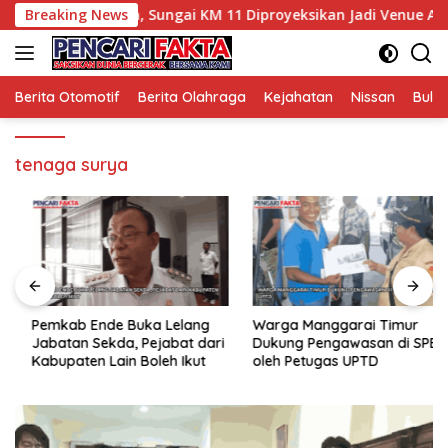
Langsung
u Potensi Wisata, Sungai KM 11 Diproyeksikan Jadi Venue Arung
Breaking News
ke
konten
Berita Otomotif
Berita Olahraga
Kejahatan
Nissan
Bulut
tenaga surya
Pemkab Ende Buka Lelang
Warga Manggarai Timur
Jabatan Sekda, Pejabat dari
Dukung Pengawasan di SPBU
Kabupaten Lain Boleh Ikut
oleh Petugas UPTD