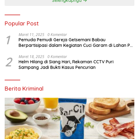
Selengkapnya
Popular Post
1
Maret 11, 2025
0 Komentar
Pemuda Pemudi Gereja Getsemani Babau
Berpartisipasi dalam Kegiatan Cuci Garam di Lahan PT.
TjakrawalaTimor Sentosa untuk Menyukseskan
Kegiatan Paskah
2
Maret 18, 2025
0 Komentar
Helm Hilang di Siang Hari, Rekaman CCTV Puri
Sampang Jadi Bukti Kasus Pencurian
Berita Kriminal