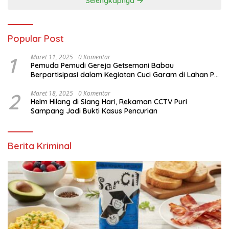
Selengkapnya
Popular Post
1
Maret 11, 2025
0 Komentar
Pemuda Pemudi Gereja Getsemani Babau
Berpartisipasi dalam Kegiatan Cuci Garam di Lahan PT.
TjakrawalaTimor Sentosa untuk Menyukseskan
Kegiatan Paskah
2
Maret 18, 2025
0 Komentar
Helm Hilang di Siang Hari, Rekaman CCTV Puri
Sampang Jadi Bukti Kasus Pencurian
Berita Kriminal