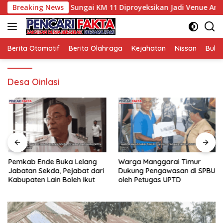
Langsung
 Potensi Wisata, Sungai KM 11 Diproyeksikan Jadi Venue Arung 
Breaking News
ke
konten
Berita Otomotif
Berita Olahraga
Kejahatan
Nissan
Bulut
Desa Oinlasi
Pemkab Ende Buka Lelang
Warga Manggarai Timur
Jabatan Sekda, Pejabat dari
Dukung Pengawasan di SPBU
Kabupaten Lain Boleh Ikut
oleh Petugas UPTD