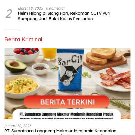
TjakrawalaTimor Sentosa untuk Menyukseskan
Kegiatan Paskah
2
Maret 18, 2025
0 Komentar
Helm Hilang di Siang Hari, Rekaman CCTV Puri
Sampang Jadi Bukti Kasus Pencurian
Berita Kriminal
Januari 10, 2026
PT. Sumatraco Langgeng Makmur Menjamin Keandalan