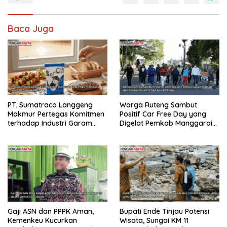
Baca Juga
PT. Sumatraco Langgeng
Warga Ruteng Sambut
Makmur Pertegas Komitmen
Positif Car Free Day yang
terhadap Industri Garam
Digelat Pemkab Manggarai
Nasional
Gelar Setiap Akhir Pekan
Gaji ASN dan PPPK Aman,
Bupati Ende Tinjau Potensi
Kemenkeu Kucurkan
Wisata, Sungai KM 11