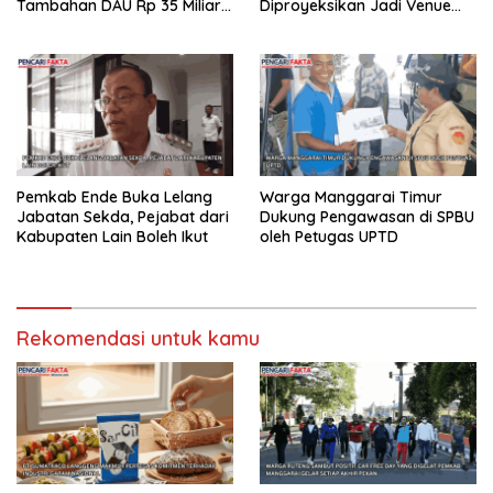
Tambahan DAU Rp 35 Miliar
Diproyeksikan Jadi Venue
untuk Rote Ndao
Arung Jeram PON 2028
Pemkab Ende Buka Lelang
Warga Manggarai Timur
Jabatan Sekda, Pejabat dari
Dukung Pengawasan di SPBU
Kabupaten Lain Boleh Ikut
oleh Petugas UPTD
Rekomendasi untuk kamu