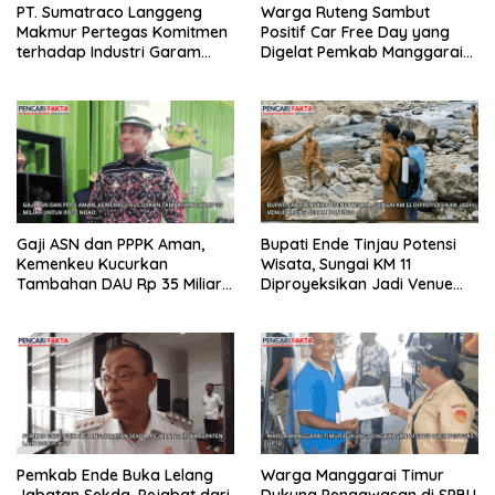
PT. Sumatraco Langgeng
Warga Ruteng Sambut
Makmur Pertegas Komitmen
Positif Car Free Day yang
terhadap Industri Garam
Digelat Pemkab Manggarai
Nasional
Gelar Setiap Akhir Pekan
Gaji ASN dan PPPK Aman,
Bupati Ende Tinjau Potensi
Kemenkeu Kucurkan
Wisata, Sungai KM 11
Tambahan DAU Rp 35 Miliar
Diproyeksikan Jadi Venue
untuk Rote Ndao
Arung Jeram PON 2028
Pemkab Ende Buka Lelang
Warga Manggarai Timur