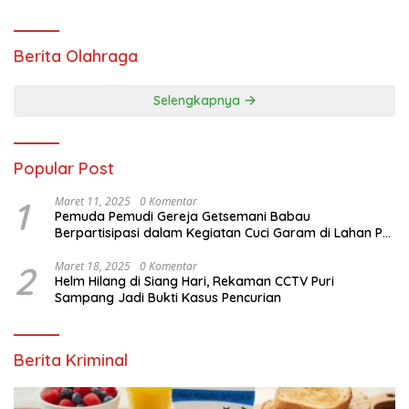
Berita Olahraga
Selengkapnya
Popular Post
1
Maret 11, 2025
0 Komentar
Pemuda Pemudi Gereja Getsemani Babau
Berpartisipasi dalam Kegiatan Cuci Garam di Lahan PT.
TjakrawalaTimor Sentosa untuk Menyukseskan
Kegiatan Paskah
2
Maret 18, 2025
0 Komentar
Helm Hilang di Siang Hari, Rekaman CCTV Puri
Sampang Jadi Bukti Kasus Pencurian
Berita Kriminal