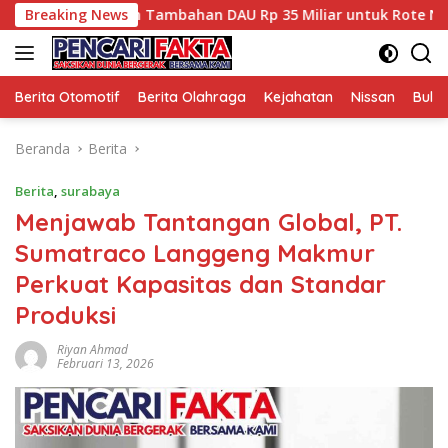
Langsung
Kucurkan Tambahan DAU Rp 35 Miliar untuk Rote Ndao
Breaking News
ke
konten
Berita Otomotif
Berita Olahraga
Kejahatan
Nissan
Bulut
Beranda
Berita
Berita
,
surabaya
Menjawab Tantangan Global, PT.
Sumatraco Langgeng Makmur
Perkuat Kapasitas dan Standar
Produksi
Riyan Ahmad
Februari 13, 2026