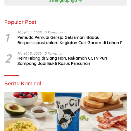
Selengkapnya
Popular Post
1
Maret 11, 2025
0 Komentar
Pemuda Pemudi Gereja Getsemani Babau
Berpartisipasi dalam Kegiatan Cuci Garam di Lahan PT.
TjakrawalaTimor Sentosa untuk Menyukseskan
Kegiatan Paskah
2
Maret 18, 2025
0 Komentar
Helm Hilang di Siang Hari, Rekaman CCTV Puri
Sampang Jadi Bukti Kasus Pencurian
Berita Kriminal