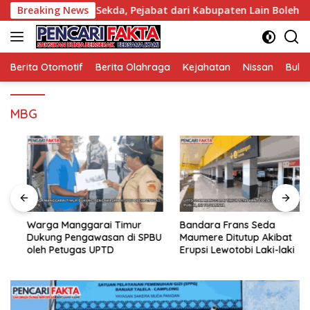
Langsung
lang Jabatan Sekda, Pejabat dari Kabupaten Lain Boleh Ikut
Breaking News
ke
konten
Berita Otomotif
Berita Olahraga
Kejahatan
Nissan
Bulut
MBG
Warga Manggarai Timur
Bandara Frans Seda
Dukung Pengawasan di SPBU
Maumere Ditutup Akibat
oleh Petugas UPTD
Erupsi Lewotobi Laki-laki