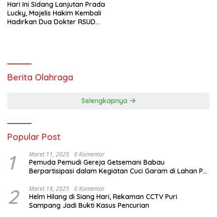
Hari Ini Sidang Lanjutan Prada
Lucky, Majelis Hakim Kembali
Hadirkan Dua Dokter RSUD
Aeramo
Berita Olahraga
Selengkapnya
Popular Post
1
Maret 11, 2025
0 Komentar
Pemuda Pemudi Gereja Getsemani Babau
Berpartisipasi dalam Kegiatan Cuci Garam di Lahan PT.
TjakrawalaTimor Sentosa untuk Menyukseskan
Kegiatan Paskah
2
Maret 18, 2025
0 Komentar
Helm Hilang di Siang Hari, Rekaman CCTV Puri
Sampang Jadi Bukti Kasus Pencurian