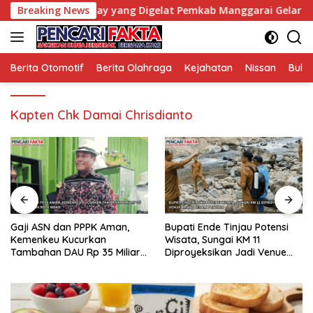
Langsung
tif Car Free Day yang Digelat Pemkab Manggarai Gelar Setiap 
Breaking News
ke
konten
Berita Otomotif
Berita Olahraga
Kejahatan
Nissan
Bulut
Kapten Chk Damai Chrisdianto
Gaji ASN dan PPPK Aman,
Bupati Ende Tinjau Potensi
Kemenkeu Kucurkan
Wisata, Sungai KM 11
Tambahan DAU Rp 35 Miliar
Diproyeksikan Jadi Venue
untuk Rote Ndao
Arung Jeram PON 2028