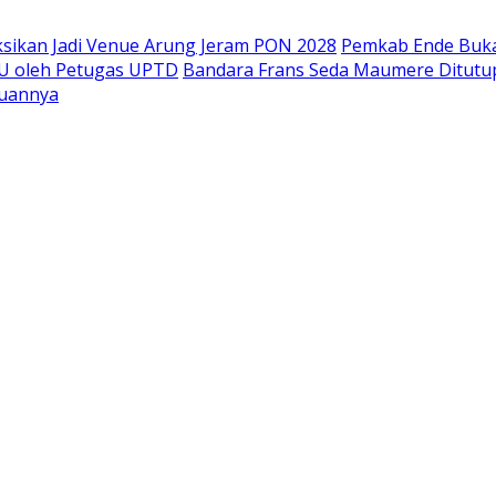
ksikan Jadi Venue Arung Jeram PON 2028
Pemkab Ende Buka 
U oleh Petugas UPTD
Bandara Frans Seda Maumere Ditutup 
juannya