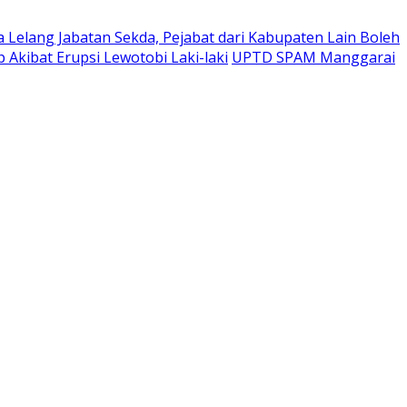
Lelang Jabatan Sekda, Pejabat dari Kabupaten Lain Boleh
Akibat Erupsi Lewotobi Laki-laki
UPTD SPAM Manggarai