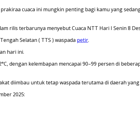
 prakiraa cuaca ini mungkin penting bagi kamu yang sedang
alam rilis terbarunya menyebut Cuaca NTT Hari I Senin 8 D
engah Selatan ( TTS ) waspada
petir
.
n hari ini.
9–32°C, dengan kelembapan mencapai 90–99 persen di bebe
kat diimbau untuk tetap waspada terutama di daerah yang 
ember 2025: