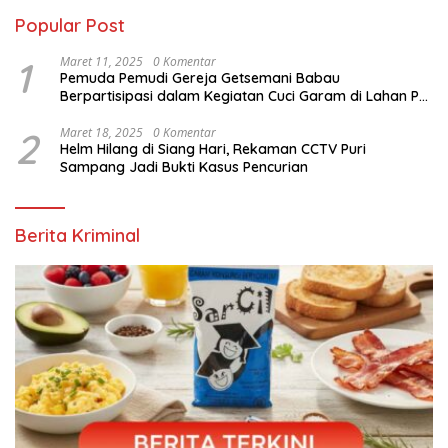
Popular Post
1
Maret 11, 2025
0 Komentar
Pemuda Pemudi Gereja Getsemani Babau
Berpartisipasi dalam Kegiatan Cuci Garam di Lahan PT.
TjakrawalaTimor Sentosa untuk Menyukseskan
Kegiatan Paskah
2
Maret 18, 2025
0 Komentar
Helm Hilang di Siang Hari, Rekaman CCTV Puri
Sampang Jadi Bukti Kasus Pencurian
Berita Kriminal