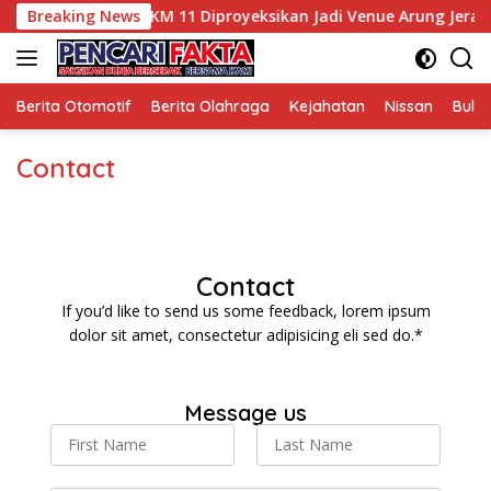
i Wisata, Sungai KM 11 Diproyeksikan Jadi Venue Arung Jeram 
Breaking News
Berita Otomotif
Berita Olahraga
Kejahatan
Nissan
Bulut
Contact
Contact
If you’d like to send us some feedback, lorem ipsum
dolor sit amet, consectetur adipisicing eli sed do.*
Message us
N
a
F
L
m