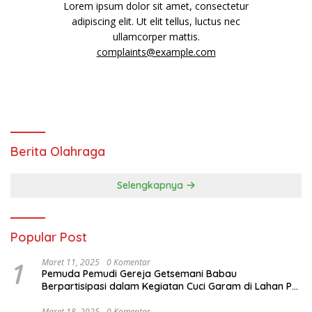
Lorem ipsum dolor sit amet, consectetur
adipiscing elit. Ut elit tellus, luctus nec
ullamcorper mattis.
complaints@example.com
Berita Olahraga
Selengkapnya
Popular Post
1
Maret 11, 2025
0 Komentar
Pemuda Pemudi Gereja Getsemani Babau
Berpartisipasi dalam Kegiatan Cuci Garam di Lahan PT.
TjakrawalaTimor Sentosa untuk Menyukseskan
Kegiatan Paskah
Maret 18, 2025
0 Komentar