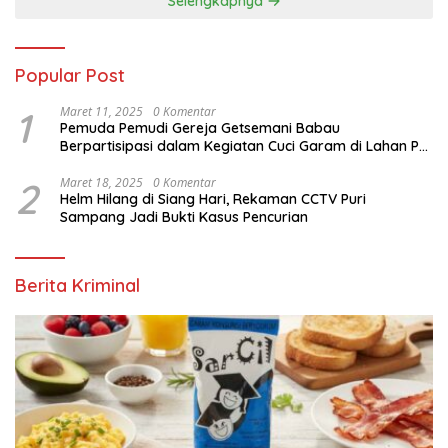
Selengkapnya
Popular Post
1
Maret 11, 2025
0 Komentar
Pemuda Pemudi Gereja Getsemani Babau
Berpartisipasi dalam Kegiatan Cuci Garam di Lahan PT.
TjakrawalaTimor Sentosa untuk Menyukseskan
Kegiatan Paskah
2
Maret 18, 2025
0 Komentar
Helm Hilang di Siang Hari, Rekaman CCTV Puri
Sampang Jadi Bukti Kasus Pencurian
Berita Kriminal