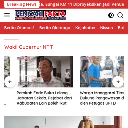
Langsung
au Potensi Wisata, Sungai KM 11 Diproyeksikan Jadi Venue Arun
Breaking News
ke
konten
Berita Otomotif
Berita Olahraga
Kejahatan
Nissan
Bulut
Wakil Gubernur NTT
Pemkab Ende Buka Lelang
Warga Manggarai Timur
Jabatan Sekda, Pejabat dari
Dukung Pengawasan di SPBU
Kabupaten Lain Boleh Ikut
oleh Petugas UPTD