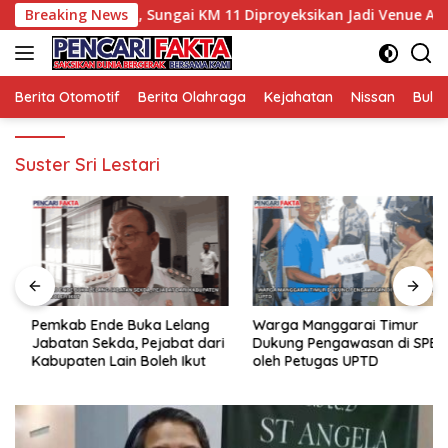
Langsung
 Potensi Wisata, Sungai KM 11 Diproyeksikan Jadi Venue Arung
Breaking News
ke
konten
Berita Otomotif
Berita Olahraga
Kejahatan
Nissan
Bulut
Suster Sri Lestari
Pemkab Ende Buka Lelang
Warga Manggarai Timur
Jabatan Sekda, Pejabat dari
Dukung Pengawasan di SPBU
Kabupaten Lain Boleh Ikut
oleh Petugas UPTD