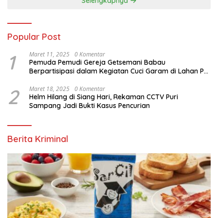
Selengkapnya
Popular Post
1
Maret 11, 2025
0 Komentar
Pemuda Pemudi Gereja Getsemani Babau
Berpartisipasi dalam Kegiatan Cuci Garam di Lahan PT.
TjakrawalaTimor Sentosa untuk Menyukseskan
Kegiatan Paskah
2
Maret 18, 2025
0 Komentar
Helm Hilang di Siang Hari, Rekaman CCTV Puri
Sampang Jadi Bukti Kasus Pencurian
Berita Kriminal