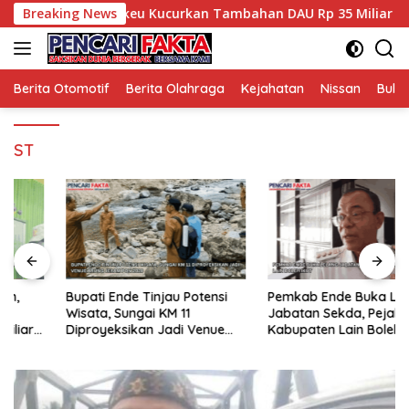
Langsung
PK Aman, Kemenkeu Kucurkan Tambahan DAU Rp 35 Miliar untu
Breaking News
ke
konten
Berita Otomotif
Berita Olahraga
Kejahatan
Nissan
Bulut
ST
Bupati Ende Tinjau Potensi
Pemkab Ende Buka Lelang
Wisata, Sungai KM 11
Jabatan Sekda, Pejabat dari
Diproyeksikan Jadi Venue
Kabupaten Lain Boleh Ikut
Arung Jeram PON 2028