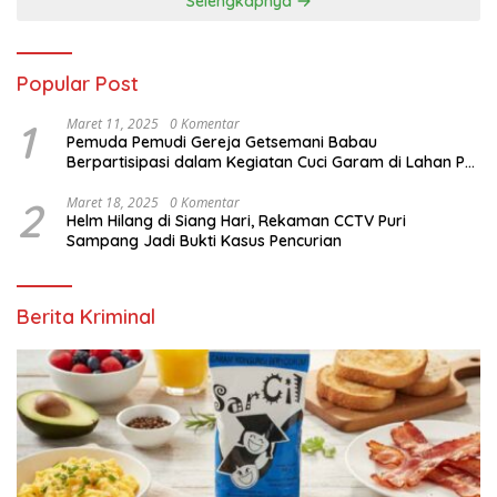
Selengkapnya
Popular Post
1
Maret 11, 2025
0 Komentar
Pemuda Pemudi Gereja Getsemani Babau
Berpartisipasi dalam Kegiatan Cuci Garam di Lahan PT.
TjakrawalaTimor Sentosa untuk Menyukseskan
Kegiatan Paskah
2
Maret 18, 2025
0 Komentar
Helm Hilang di Siang Hari, Rekaman CCTV Puri
Sampang Jadi Bukti Kasus Pencurian
Berita Kriminal