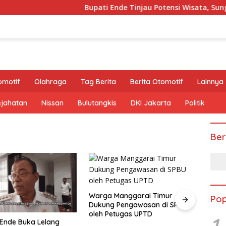
Bupati Ende Tinjau Potensi Wisata, Sungai K
omotif
Olahraga
Tag Berita
Berita Otomotif
Lainnya
ejahatan
Nissan
Bulutangkis
DKI Jakarta
Politik
Ber
Warga Manggarai Timur
Pop
Dukung Pengawasan di SPBU
oleh Petugas UPTD
1
Bandara Frans Seda Maume