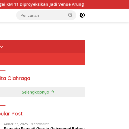
M 11 Diproyeksikan Jadi Venue Arung Jeram PON 2028
P
ita Olahraga
Selengkapnya
ular Post
Kejar Target Pemilih Pem
Dispendukcapil Rote Ndao
Maret 11, 2025
0 Komentar
re
UPTD SPAM Manggarai Timur
SMKN Pantai Baru untuk
Pemuda Pemudi Gereja Getsemani Babau