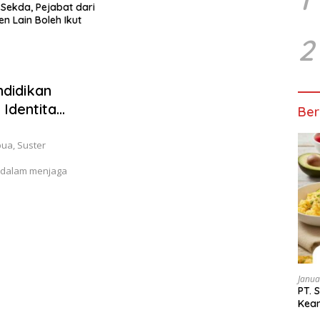
Ditutup Akibat Erupsi Lewoto
Laki-laki
2
ndidikan
Identitas
Ber
ua, Suster
 dalam menjaga
Janua
PT.
Kean
Peng