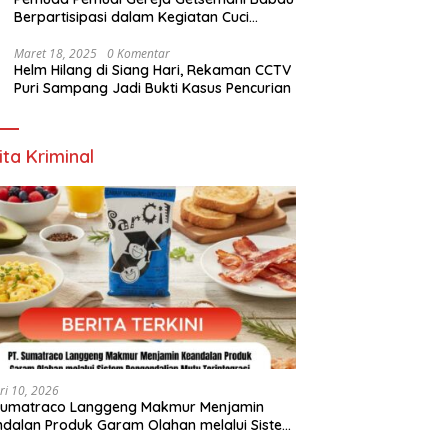
bi
Tetapkan Sebelas Standar
Perekaman e-KTP
Berpartisipasi dalam Kegiatan Cuci
Pelayanan Publik, Ini Tujuannya
Garam di Lahan PT. TjakrawalaTimor
Sentosa untuk Menyukseskan Kegiatan
Maret 18, 2025
0 Komentar
Helm Hilang di Siang Hari, Rekaman CCTV
Paskah
Puri Sampang Jadi Bukti Kasus Pencurian
ita Kriminal
ri 10, 2026
 Sumatraco Langgeng Makmur Menjamin
dalan Produk Garam Olahan melalui Sistem
endalian Mutu Terintegrasi