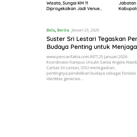
Wisata, Sungai KM 11
Jabatan Sekda, Pejabat dari
Diproyeksikan Jadi Venue
Kabupaten Lain Boleh Ikut
Arung Jeram PON 2028
Belu
,
Berita
Januari 25, 2026
Suster Sri Lestari Tegaskan Pe
Budaya Penting untuk Menjaga 
Generasi Muda Belu
www.pencarifakta.com.ǁNTT,25 Januari 2026-
Koordinator Kampus Ursulin Santa Angela Atamb
Caritas Sri Lestari, OSU menegaskan,
pentingnya pendidikan budaya sebagai fondasi
identitas generasi…