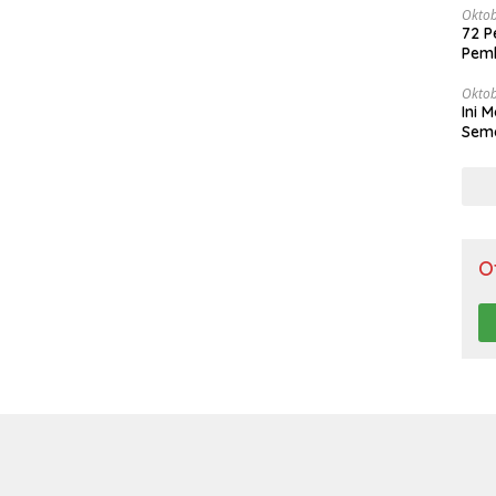
Oktob
72 P
Pem
Oktob
Ini 
Sema
O