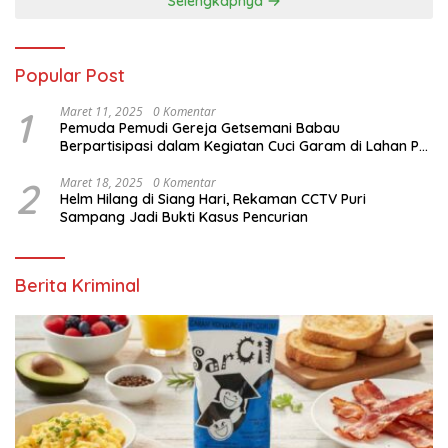
Selengkapnya
Popular Post
1
Maret 11, 2025
0 Komentar
Pemuda Pemudi Gereja Getsemani Babau
Berpartisipasi dalam Kegiatan Cuci Garam di Lahan PT.
TjakrawalaTimor Sentosa untuk Menyukseskan
Kegiatan Paskah
2
Maret 18, 2025
0 Komentar
Helm Hilang di Siang Hari, Rekaman CCTV Puri
Sampang Jadi Bukti Kasus Pencurian
Berita Kriminal