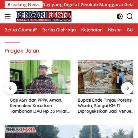
Langsung
sitif Car Free Day yang Digelat Pemkab Manggarai Gelar Setia
Breaking News
ke
konten
Berita Otomotif
Berita Olahraga
Kejahatan
Nissan
Bulut
Proyek Jalan
Gaji ASN dan PPPK Aman,
Bupati Ende Tinjau Potensi
Kemenkeu Kucurkan
Wisata, Sungai KM 11
Tambahan DAU Rp 35 Miliar
Diproyeksikan Jadi Venue
untuk Rote Ndao
Arung Jeram PON 2028