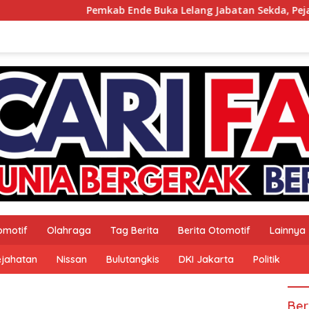
Pemkab Ende Buka Lelang Jabatan Sekda, Pejabat da
omotif
Olahraga
Tag Berita
Berita Otomotif
Lainnya
ejahatan
Nissan
Bulutangkis
DKI Jakarta
Politik
Ber