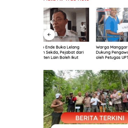
Bandara
Ditutup 
Laki-laki
e Buka Lelang
Warga Manggarai Timur
da, Pejabat dari
Dukung Pengawasan di SPBU
in Boleh Ikut
oleh Petugas UPTD