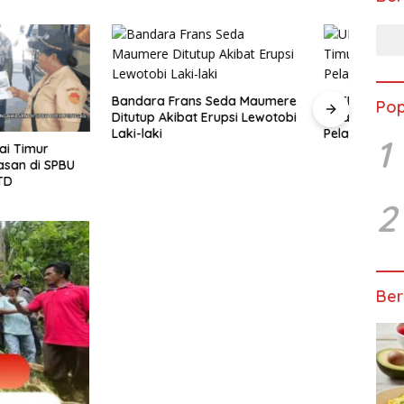
 Frans Seda Maumere
UPTD SPAM Manggarai Timur
Pop
Akibat Erupsi Lewotobi
Tetapkan Sebelas Standar
Kejar
Pelayanan Publik, Ini Tujuannya
Dispe
1
SMKN 
Pere
2
Ber