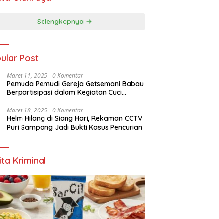
Selengkapnya
G
ular Post
K
 Target Pemilih Pemula,
Crossway Waemusur Rusak,
S
ndukcapil Rote Ndao Sisir
Warga Tiga Desa di Manggarai
Maret 11, 2025
0 Komentar
Pantai Baru untuk
Timur Sewa Angkut Motor
Pemuda Pemudi Gereja Getsemani Babau
kaman e-KTP
Hingga Rp 200 Ribu
Berpartisipasi dalam Kegiatan Cuci
Garam di Lahan PT. TjakrawalaTimor
Sentosa untuk Menyukseskan Kegiatan
Maret 18, 2025
0 Komentar
Helm Hilang di Siang Hari, Rekaman CCTV
Paskah
Puri Sampang Jadi Bukti Kasus Pencurian
ita Kriminal