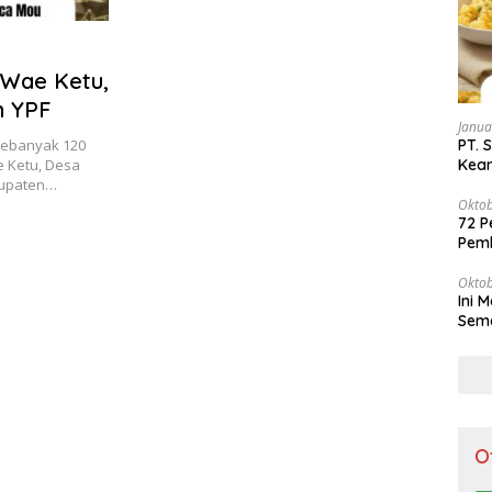
 Wae Ketu,
n YPF
Janua
PT.
Sebanyak 120
Kean
 Ketu, Desa
Peng
bupaten…
Oktob
72 P
Pem
Oktob
Ini 
Sema
O