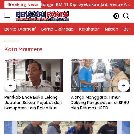
Langsung
otensi Wisata, Sungai KM 11 Diproyeksikan Jadi Venue Arung J
Breaking News
ke
konten
Berita Otomotif
Berita Olahraga
Kejahatan
Nissan
Bulut
Kota Maumere
Pemkab Ende Buka Lelang
Warga Manggarai Timur
Jabatan Sekda, Pejabat dari
Dukung Pengawasan di SPBU
Kabupaten Lain Boleh Ikut
oleh Petugas UPTD