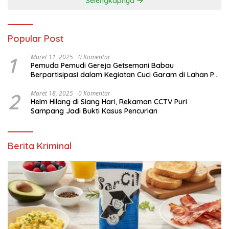
Selengkapnya
Popular Post
1
Maret 11, 2025
0 Komentar
Pemuda Pemudi Gereja Getsemani Babau
Berpartisipasi dalam Kegiatan Cuci Garam di Lahan PT.
TjakrawalaTimor Sentosa untuk Menyukseskan
Kegiatan Paskah
2
Maret 18, 2025
0 Komentar
Helm Hilang di Siang Hari, Rekaman CCTV Puri
Sampang Jadi Bukti Kasus Pencurian
Berita Kriminal