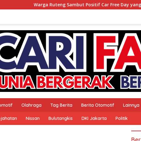
Warga Ruteng Sambut Positif Car Free Day yang Digelat
omotif
Olahraga
Tag Berita
Berita Otomotif
Lainnya
ejahatan
Nissan
Bulutangkis
DKI Jakarta
Politik
Ber