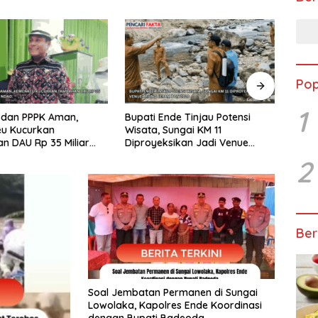
Pop
1
nde Tinjau Potensi
Pemkab Ende Buka Lelang
Warg
Sungai KM 11
Jabatan Sekda, Pejabat dari
Duku
sikan Jadi Venue
Kabupaten Lain Boleh Ikut
oleh
eram PON 2028
2
Ber
Soal Jembatan Permanen di Sungai
Lowolaka, Kapolres Ende Koordinasi