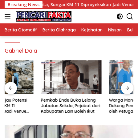
Langsung
jau Potensi Wisata, Sungai KM 11 Diproyeksikan Jadi Venue Aru
Breaking News
ke
konten
Berita Otomotif
Berita Olahraga
Kejahatan
Nissan
Bulut
Gabriel Dala
Pemkab Ende Buka Lelang
Warga Manggarai Timur
Jabatan Sekda, Pejabat dari
Dukung Pengawasan di SPBU
Kabupaten Lain Boleh Ikut
oleh Petugas UPTD