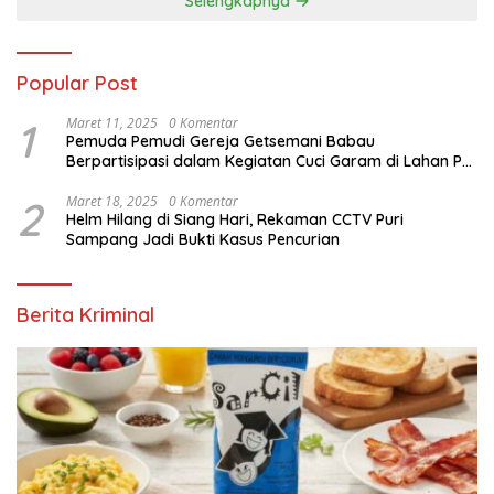
Selengkapnya
Popular Post
1
Maret 11, 2025
0 Komentar
Pemuda Pemudi Gereja Getsemani Babau
Berpartisipasi dalam Kegiatan Cuci Garam di Lahan PT.
TjakrawalaTimor Sentosa untuk Menyukseskan
Kegiatan Paskah
2
Maret 18, 2025
0 Komentar
Helm Hilang di Siang Hari, Rekaman CCTV Puri
Sampang Jadi Bukti Kasus Pencurian
Berita Kriminal