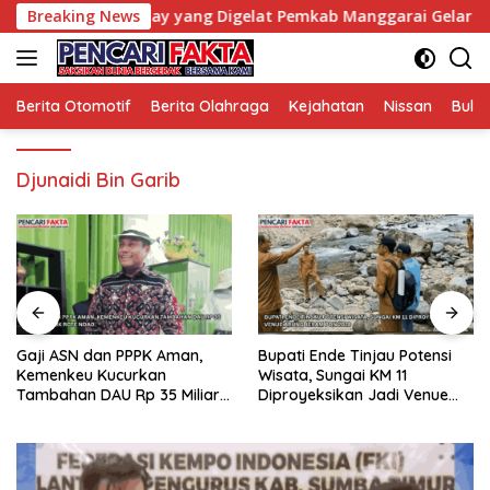
Langsung
itif Car Free Day yang Digelat Pemkab Manggarai Gelar Setiap
Breaking News
ke
konten
Berita Otomotif
Berita Olahraga
Kejahatan
Nissan
Bulut
Djunaidi Bin Garib
Gaji ASN dan PPPK Aman,
Bupati Ende Tinjau Potensi
Kemenkeu Kucurkan
Wisata, Sungai KM 11
Tambahan DAU Rp 35 Miliar
Diproyeksikan Jadi Venue
untuk Rote Ndao
Arung Jeram PON 2028