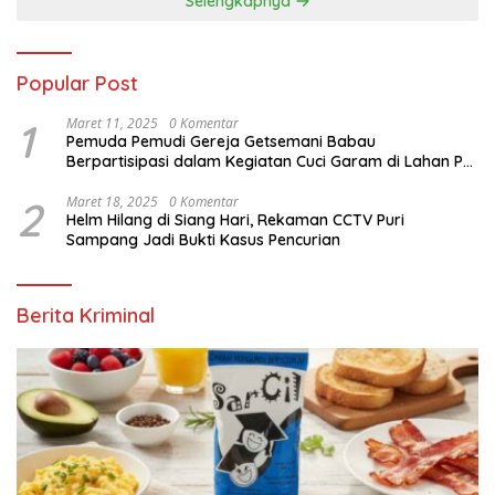
Selengkapnya
Popular Post
1
Maret 11, 2025
0 Komentar
Pemuda Pemudi Gereja Getsemani Babau
Berpartisipasi dalam Kegiatan Cuci Garam di Lahan PT.
TjakrawalaTimor Sentosa untuk Menyukseskan
Kegiatan Paskah
2
Maret 18, 2025
0 Komentar
Helm Hilang di Siang Hari, Rekaman CCTV Puri
Sampang Jadi Bukti Kasus Pencurian
Berita Kriminal