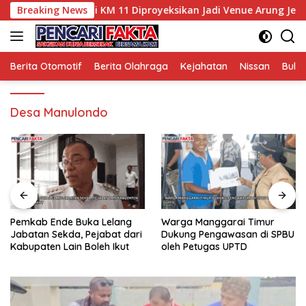
Langsung
i Wisata, Sungai KM 11 Diproyeksikan Jadi Venue Arung Jeram 
Breaking News
ke
konten
Berita Otomotif
Berita Olahraga
Kejahatan
Nissan
Bulut
Desa Manulondo
Pemkab Ende Buka Lelang
Warga Manggarai Timur
Jabatan Sekda, Pejabat dari
Dukung Pengawasan di SPBU
Kabupaten Lain Boleh Ikut
oleh Petugas UPTD