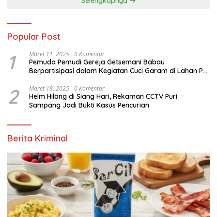
Selengkapnya
Popular Post
1
Maret 11, 2025
0 Komentar
Pemuda Pemudi Gereja Getsemani Babau
Berpartisipasi dalam Kegiatan Cuci Garam di Lahan PT.
TjakrawalaTimor Sentosa untuk Menyukseskan
Kegiatan Paskah
2
Maret 18, 2025
0 Komentar
Helm Hilang di Siang Hari, Rekaman CCTV Puri
Sampang Jadi Bukti Kasus Pencurian
Berita Kriminal