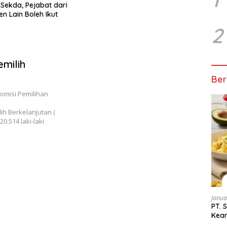
2
milih
Ber
omisi Pemilihan
h Berkelanjutan (
0.514 laki-laki
Janua
PT.
Kean
Peng