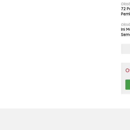
Oktob
72 P
Pem
Oktob
Ini 
Sema
O