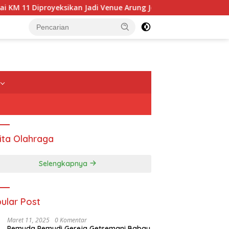
 11 Diproyeksikan Jadi Venue Arung Jeram PON 2028
Pe
ita Olahraga
Selengkapnya
ular Post
Maret 11, 2025
0 Komentar
UPTD SPAM Manggarai Timur
Kejar Target Pemilih Pemula,
Pemuda Pemudi Gereja Getsemani Babau