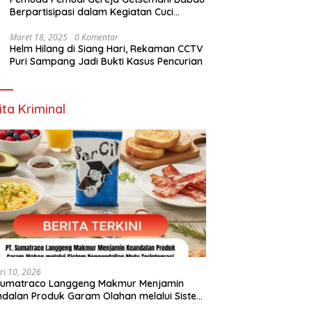
Tetapkan Sebelas Standar
Dispendukcapil Rote Ndao Sisir
Berpartisipasi dalam Kegiatan Cuci
Pelayanan Publik, Ini Tujuannya
SMKN Pantai Baru untuk
Garam di Lahan PT. TjakrawalaTimor
Perekaman e-KTP
Sentosa untuk Menyukseskan Kegiatan
Maret 18, 2025
0 Komentar
Helm Hilang di Siang Hari, Rekaman CCTV
Paskah
Puri Sampang Jadi Bukti Kasus Pencurian
ita Kriminal
ri 10, 2026
 Sumatraco Langgeng Makmur Menjamin
dalan Produk Garam Olahan melalui Sistem
endalian Mutu Terintegrasi