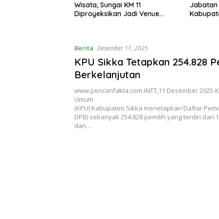
 Sungai KM 11
Jabatan Sekda, Pejabat dari
eksikan Jadi Venue
Kabupaten Lain Boleh Ikut
Jeram PON 2028
Berita
Desember 11, 2025
KPU Sikka Tetapkan 254.828 Pe
Berkelanjutan
www.pencarifakta.com.ǁNTT,11 Desember 2025-K
Umum
(KPU) Kabupaten Sikka menetapkan Daftar Pemili
DPB) sebanyak 254.828 pemilih yang terdiri dari 12
dan…