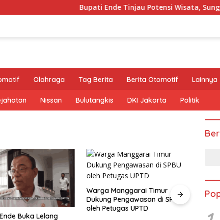
Bupati Ende Tinjau Potensi Wisata, Sungai KM
omotif
Olahraga
Tag Berita
Berita Otomotif
Lainnya
ejahatan
Nissan
Bulutangkis
DKI Jakarta
Politik
Ber
ga Manggarai Timur
Bandara Frans Seda Maumere
Pop
ung Pengawasan di SPBU
Ditutup Akibat Erupsi Lewotobi
h Petugas UPTD
Laki-laki
1