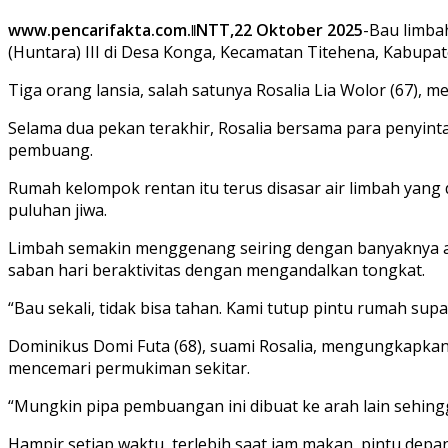
www.pencarifakta.com.ǁNTT,22 Oktober 2025
-Bau limba
(Huntara) III di Desa Konga, Kecamatan Titehena, Kabupat
Tiga orang lansia, salah satunya Rosalia Lia Wolor (67)
Selama dua pekan terakhir, Rosalia bersama para penyint
pembuang.
Rumah kelompok rentan itu terus disasar air limbah yang 
puluhan jiwa.
Limbah semakin menggenang seiring dengan banyaknya akti
saban hari beraktivitas dengan mengandalkan tongkat.
“Bau sekali, tidak bisa tahan. Kami tutup pintu rumah sup
Dominikus Domi Futa (68), suami Rosalia, mengungkapka
mencemari permukiman sekitar.
“Mungkin pipa pembuangan ini dibuat ke arah lain sehingga
Hampir setiap waktu, terlebih saat jam makan, pintu de