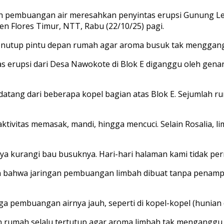
h pembuangan air meresahkan penyintas erupsi Gunung Lew
en Flores Timur, NTT, Rabu (22/10/25) pagi.
, menutup pintu depan rumah agar aroma busuk tak menggan
as erupsi dari Desa Nawokote di Blok E diganggu oleh gena
datang dari beberapa kopel bagian atas Blok E. Sejumlah ru
vitas memasak, mandi, hingga mencuci. Selain Rosalia, li
aya kurangi bau busuknya. Hari-hari halaman kami tidak per
n bahwa jaringan pembuangan limbah dibuat tanpa penampu
 pembuangan airnya jauh, seperti di kopel-kopel (hunian di
pan rumah selalu tertutup agar aroma limbah tak mengangg