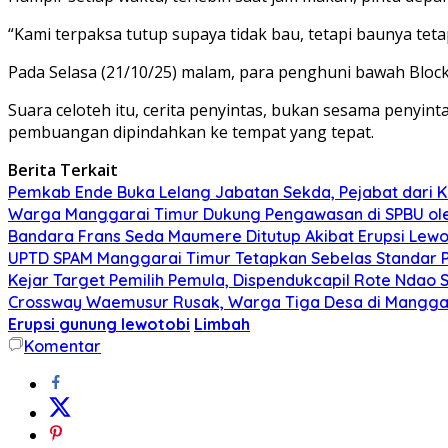
“Kami terpaksa tutup supaya tidak bau, tetapi baunya tet
Pada Selasa (21/10/25) malam, para penghuni bawah Bl
Suara celoteh itu, cerita penyintas, bukan sesama penyin
pembuangan dipindahkan ke tempat yang tepat.
Berita Terkait
Pemkab Ende Buka Lelang Jabatan Sekda, Pejabat dari Ka
Warga Manggarai Timur Dukung Pengawasan di SPBU ol
Bandara Frans Seda Maumere Ditutup Akibat Erupsi Lewot
UPTD SPAM Manggarai Timur Tetapkan Sebelas Standar Pel
Kejar Target Pemilih Pemula, Dispendukcapil Rote Ndao 
Crossway Waemusur Rusak, Warga Tiga Desa di Manggar
Erupsi gunung lewotobi
Limbah
Komentar