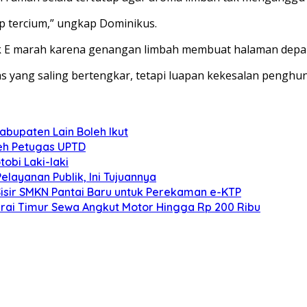
ap tercium,” ungkap Dominikus.
ock E marah karena genangan limbah membuat halaman de
tas yang saling bertengkar, tetapi luapan kekesalan pengh
bupaten Lain Boleh Ikut
eh Petugas UPTD
obi Laki-laki
ayanan Publik, Ini Tujuannya
Sisir SMKN Pantai Baru untuk Perekaman e-KTP
ai Timur Sewa Angkut Motor Hingga Rp 200 Ribu