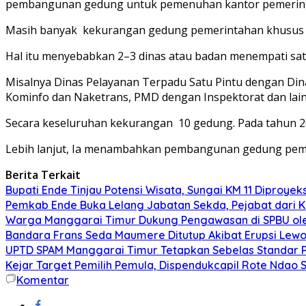
pembangunan gedung untuk pemenuhan kantor pemerinta
Masih banyak kekurangan gedung pemerintahan khusus 
Hal itu menyebabkan 2–3 dinas atau badan menempati sat
Misalnya Dinas Pelayanan Terpadu Satu Pintu dengan D
Kominfo dan Naketrans, PMD dengan Inspektorat dan lain
Secara keseluruhan kekurangan 10 gedung. Pada tahun 20
Lebih lanjut, Ia menambahkan pembangunan gedung pemeri
Berita Terkait
Bupati Ende Tinjau Potensi Wisata, Sungai KM 11 Diproy
Pemkab Ende Buka Lelang Jabatan Sekda, Pejabat dari Ka
Warga Manggarai Timur Dukung Pengawasan di SPBU ol
Bandara Frans Seda Maumere Ditutup Akibat Erupsi Lewot
UPTD SPAM Manggarai Timur Tetapkan Sebelas Standar Pel
Kejar Target Pemilih Pemula, Dispendukcapil Rote Ndao 
Komentar