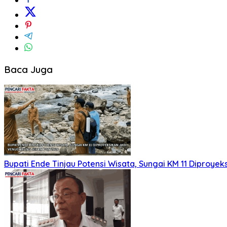
Baca Juga
Bupati Ende Tinjau Potensi Wisata, Sungai KM 11 Diproy