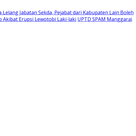
Lelang Jabatan Sekda, Pejabat dari Kabupaten Lain Boleh
Akibat Erupsi Lewotobi Laki-laki
UPTD SPAM Manggarai