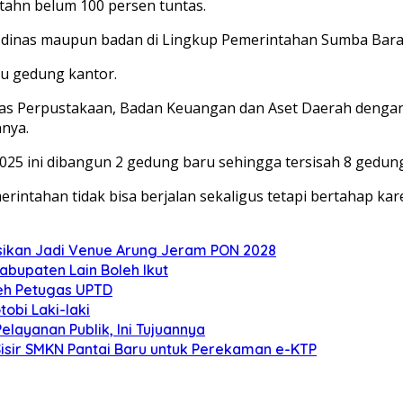
hn belum 100 persen tuntas.
dinas maupun badan di Lingkup Pemerintahan Sumba Bara
u gedung kantor.
inas Perpustakaan, Badan Keuangan dan Aset Daerah deng
nya.
25 ini dibangun 2 gedung baru sehingga tersisah 8 gedung
ntahan tidak bisa berjalan sekaligus tetapi bertahap ka
eksikan Jadi Venue Arung Jeram PON 2028
bupaten Lain Boleh Ikut
eh Petugas UPTD
obi Laki-laki
ayanan Publik, Ini Tujuannya
Sisir SMKN Pantai Baru untuk Perekaman e-KTP