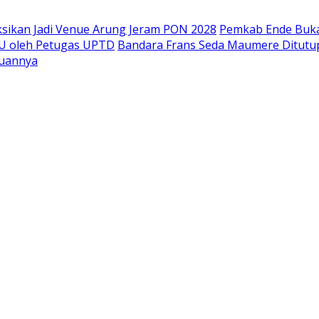
ksikan Jadi Venue Arung Jeram PON 2028
Pemkab Ende Buka 
U oleh Petugas UPTD
Bandara Frans Seda Maumere Ditutup 
juannya