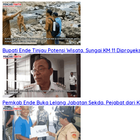
Bupati Ende Tinjau Potensi Wisata, Sungai KM 11 Diproy
Pemkab Ende Buka Lelang Jabatan Sekda, Pejabat dari Ka