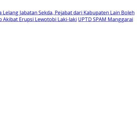
Lelang Jabatan Sekda, Pejabat dari Kabupaten Lain Boleh
Akibat Erupsi Lewotobi Laki-laki
UPTD SPAM Manggarai