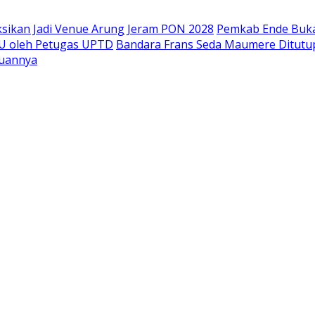
ksikan Jadi Venue Arung Jeram PON 2028
Pemkab Ende Buka 
U oleh Petugas UPTD
Bandara Frans Seda Maumere Ditutup 
juannya