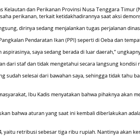
as Kelautan dan Perikanan Provinsi Nusa Tenggara Timur 
aha perikanan, terkait ketidakhadirannya saat aksi demons
angsung, dirinya sedang menjalankan tugas perjalanan dina
Pangkalan Pendaratan Ikan (PPI) seperti di Oeba dan tempa
spirasinya, saya sedang berada di luar daerah,” ungkapny
n dari staf dan tidak mengetahui secara langsung kondisi ri
ng sudah selesai dari bawahan saya, sehingga tidak tahu b
 masyarakat, Ibu Kadis menyatakan bahwa pihaknya akan me
kan bahwa aturan yang saat ini kembali diberlakukan ada
 yaitu retribusi sebesar tiga ribu rupiah. Nantinya akan k