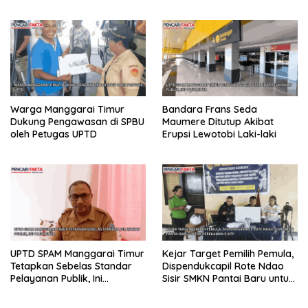
Arung Jeram PON 2028
Warga Manggarai Timur
Bandara Frans Seda
Dukung Pengawasan di SPBU
Maumere Ditutup Akibat
oleh Petugas UPTD
Erupsi Lewotobi Laki-laki
UPTD SPAM Manggarai Timur
Kejar Target Pemilih Pemula,
Tetapkan Sebelas Standar
Dispendukcapil Rote Ndao
Pelayanan Publik, Ini
Sisir SMKN Pantai Baru untuk
Tujuannya
Perekaman e-KTP