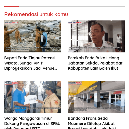
Rekomendasi untuk kamu
Bupati Ende Tinjau Potensi
Pemkab Ende Buka Lelang
Wisata, Sungai KM 11
Jabatan Sekda, Pejabat dari
Diproyeksikan Jadi Venue
Kabupaten Lain Boleh Ikut
Arung Jeram PON 2028
Warga Manggarai Timur
Bandara Frans Seda
Dukung Pengawasan di SPBU
Maumere Ditutup Akibat
oleh Petugas UPTD
Erupsi Lewotobi Laki-laki