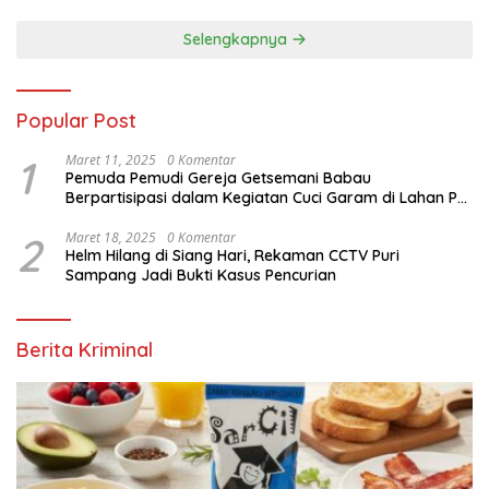
Selengkapnya
Popular Post
1
Maret 11, 2025
0 Komentar
Pemuda Pemudi Gereja Getsemani Babau
Berpartisipasi dalam Kegiatan Cuci Garam di Lahan PT.
TjakrawalaTimor Sentosa untuk Menyukseskan
Kegiatan Paskah
2
Maret 18, 2025
0 Komentar
Helm Hilang di Siang Hari, Rekaman CCTV Puri
Sampang Jadi Bukti Kasus Pencurian
Berita Kriminal