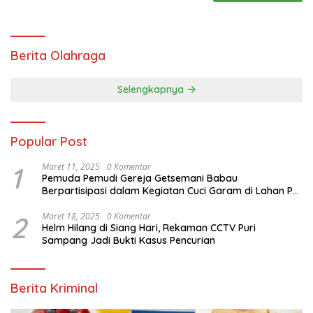
Berita Olahraga
Selengkapnya
Popular Post
1
Maret 11, 2025
0 Komentar
Pemuda Pemudi Gereja Getsemani Babau
Berpartisipasi dalam Kegiatan Cuci Garam di Lahan PT.
TjakrawalaTimor Sentosa untuk Menyukseskan
Kegiatan Paskah
2
Maret 18, 2025
0 Komentar
Helm Hilang di Siang Hari, Rekaman CCTV Puri
Sampang Jadi Bukti Kasus Pencurian
Berita Kriminal