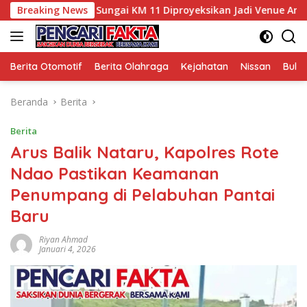
Langsung
ensi Wisata, Sungai KM 11 Diproyeksikan Jadi Venue Arung Jer
Breaking News
ke
konten
Berita Otomotif
Berita Olahraga
Kejahatan
Nissan
Bulut
Beranda
Berita
Berita
Arus Balik Nataru, Kapolres Rote
Ndao Pastikan Keamanan
Penumpang di Pelabuhan Pantai
Baru
Riyan Ahmad
Januari 4, 2026