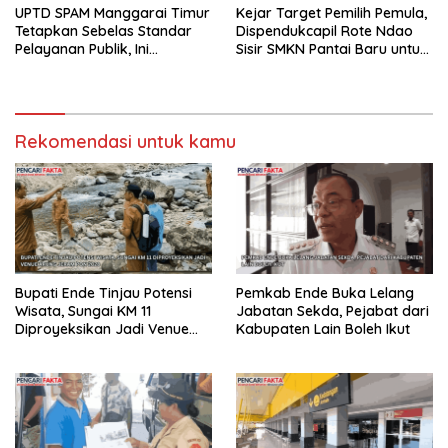
UPTD SPAM Manggarai Timur
Kejar Target Pemilih Pemula,
Tetapkan Sebelas Standar
Dispendukcapil Rote Ndao
Pelayanan Publik, Ini
Sisir SMKN Pantai Baru untuk
Tujuannya
Perekaman e-KTP
Rekomendasi untuk kamu
Bupati Ende Tinjau Potensi
Pemkab Ende Buka Lelang
Wisata, Sungai KM 11
Jabatan Sekda, Pejabat dari
Diproyeksikan Jadi Venue
Kabupaten Lain Boleh Ikut
Arung Jeram PON 2028