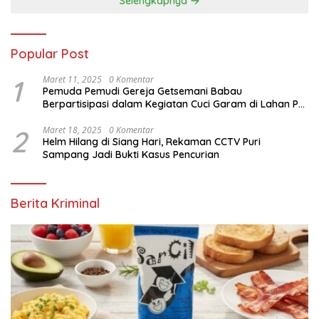
Selengkapnya
Popular Post
1
Maret 11, 2025
0 Komentar
Pemuda Pemudi Gereja Getsemani Babau
Berpartisipasi dalam Kegiatan Cuci Garam di Lahan PT.
TjakrawalaTimor Sentosa untuk Menyukseskan
Kegiatan Paskah
2
Maret 18, 2025
0 Komentar
Helm Hilang di Siang Hari, Rekaman CCTV Puri
Sampang Jadi Bukti Kasus Pencurian
Berita Kriminal