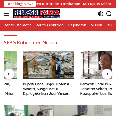
Langsung
PK Aman, Kemenkeu Kucurkan Tambahan DAU Rp 35 Miliar untuk
Breaking News
ke
konten
Berita Otomotif
Berita Olahraga
Kejahatan
Nissan
Bulut
SPPG Kabupaten Ngada
Bupati Ende Tinjau Potensi
Pemkab Ende Buka Lelang
Wisata, Sungai KM 11
Jabatan Sekda, Pejabat dari
Diproyeksikan Jadi Venue
Kabupaten Lain Boleh Ikut
Arung Jeram PON 2028