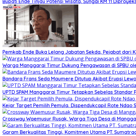
Bupati Ende Tinjau Potensi Wisata, Sungai KM 11 Diproy
Pemkab Ende Buka Lelang Jabatan Sekda, Pejabat dari Ka
Warga Manggarai Timur Dukung Pengawasan di SPBU ol
Bandara Frans Seda Maumere Ditutup Akibat Erupsi Lewot
UPTD SPAM Manggarai Timur Tetapkan Sebelas Standar Pel
Kejar Target Pemilih Pemula, Dispendukcapil Rote Ndao 
Crossway Waemusur Rusak, Warga Tiga Desa di Manggar
Garam Berkualitas Tinggi, Komitmen Utama PT. Sumatr