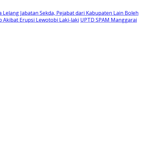
Lelang Jabatan Sekda, Pejabat dari Kabupaten Lain Boleh
Akibat Erupsi Lewotobi Laki-laki
UPTD SPAM Manggarai