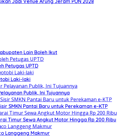
eksikan Jadi Venue Arung Jeram PON 2028
bupaten Lain Boleh Ikut
eh Petugas UPTD
obi Laki-laki
ayanan Publik, Ini Tujuannya
Sisir SMKN Pantai Baru untuk Perekaman e-KTP
ai Timur Sewa Angkut Motor Hingga Rp 200 Ribu
aco Langgeng Makmur