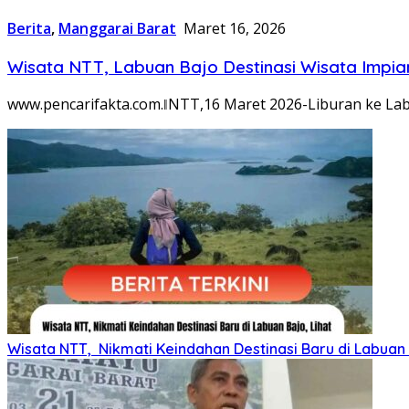
Berita
,
Manggarai Barat
Maret 16, 2026
Wisata NTT, Labuan Bajo Destinasi Wisata Impia
www.pencarifakta.com.ǁNTT,16 Maret 2026-Liburan ke Labu
Wisata NTT, Nikmati Keindahan Destinasi Baru di Labuan 