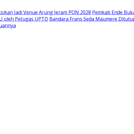
ksikan Jadi Venue Arung Jeram PON 2028
Pemkab Ende Buka 
U oleh Petugas UPTD
Bandara Frans Seda Maumere Ditutup 
juannya