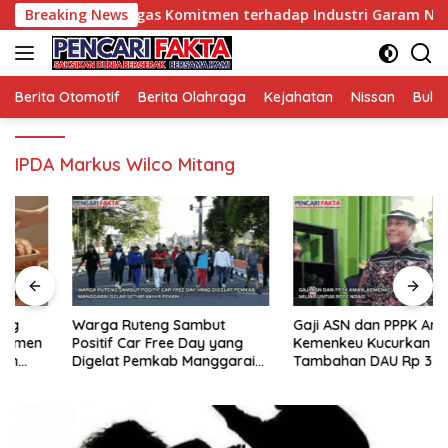
Langsung
 Makmur Pertegas Komitmen terhadap Industri Garam Nasion
Breaking News
ke
konten
Berita Otomotif
Berita Olahraga
Kejahatan
Nissan
Bulut
IPDA Markus Wilco Mitang
Warga Ruteng Sambut
Gaji ASN dan PPPK Aman,
Positif Car Free Day yang
Kemenkeu Kucurkan
Digelat Pemkab Manggarai
Tambahan DAU Rp 35 Miliar
Gelar Setiap Akhir Pekan
untuk Rote Ndao