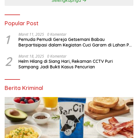
Selengkapnya
Popular Post
1
Maret 11, 2025
0 Komentar
Pemuda Pemudi Gereja Getsemani Babau
Berpartisipasi dalam Kegiatan Cuci Garam di Lahan PT.
TjakrawalaTimor Sentosa untuk Menyukseskan
Kegiatan Paskah
2
Maret 18, 2025
0 Komentar
Helm Hilang di Siang Hari, Rekaman CCTV Puri
Sampang Jadi Bukti Kasus Pencurian
Berita Kriminal