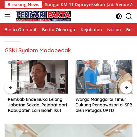
Langsung
u Potensi Wisata, Sungai KM 11 Diproyeksikan Jadi Venue Arung
Breaking News
ke
konten
Berita Otomotif
Berita Olahraga
Kejahatan
Nissan
Bulut
GSKI Syalom Modopedak.
Pemkab Ende Buka Lelang
Warga Manggarai Timur
Jabatan Sekda, Pejabat dari
Dukung Pengawasan di SPBU
Kabupaten Lain Boleh Ikut
oleh Petugas UPTD