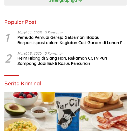
Selengkapnya
Popular Post
1
Maret 11, 2025
0 Komentar
Pemuda Pemudi Gereja Getsemani Babau
Berpartisipasi dalam Kegiatan Cuci Garam di Lahan PT.
TjakrawalaTimor Sentosa untuk Menyukseskan
Kegiatan Paskah
2
Maret 18, 2025
0 Komentar
Helm Hilang di Siang Hari, Rekaman CCTV Puri
Sampang Jadi Bukti Kasus Pencurian
Berita Kriminal